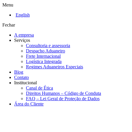
Menu
English
Fechar
A empresa
Serviços
Consultoria e assessoria
Despacho Aduaneiro
Frete Internacional
Logística Integrada
Regimes Aduaneiros Especiais
Blog
Contato
Institucional
Canal de Ética
Direitos Humanos – Código de Conduta
FAQ – Lei Geral de Proteção de Dados
Área do Cliente