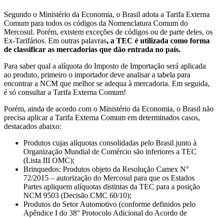
Segundo o Ministério da Economia, o Brasil adota a Tarifa Externa
Comum para todos os códigos da Nomenclatura Comum do
Mercosul. Porém, existem exceções de códigos ou de parte deles, os
Ex-Tarifários. Em outras palavras
, a TEC é utilizada como forma
de classificar as mercadorias que dão entrada no país.
Para saber qual a alíquota do Imposto de Importação será aplicada
ao produto, primeiro o importador deve analisar a tabela para
encontrar a NCM que melhor se adequa à mercadoria. Em seguida,
é só consultar a Tarifa Externa Comum!
Porém, ainda de acordo com o Ministério da Economia, o Brasil não
precisa aplicar a Tarifa Externa Comum em determinados casos,
destacados abaixo:
Produtos cujas alíquotas consolidadas pelo Brasil junto à
Organização Mundial de Comércio são inferiores a TEC
(Lista III OMC);
Brinquedos: Produtos objeto da Resolução Camex N°
72/2015 – autorização do Mercosul para que os Estados
Partes apliquem alíquotas distintas da TEC para a posição
NCM 9503 (Decisão CMC 60/10);
Produtos do Setor Automotivo (conforme definidos pelo
Apêndice I do 38° Protocolo Adicional do Acordo de