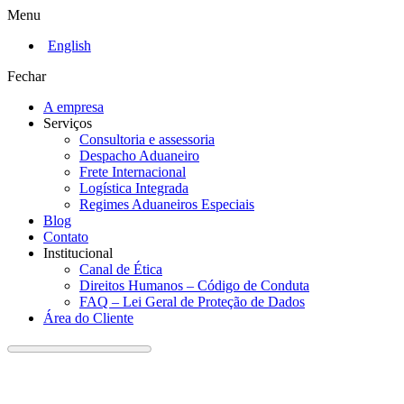
Menu
English
Fechar
A empresa
Serviços
Consultoria e assessoria
Despacho Aduaneiro
Frete Internacional
Logística Integrada
Regimes Aduaneiros Especiais
Blog
Contato
Institucional
Canal de Ética
Direitos Humanos – Código de Conduta
FAQ – Lei Geral de Proteção de Dados
Área do Cliente
Artigos